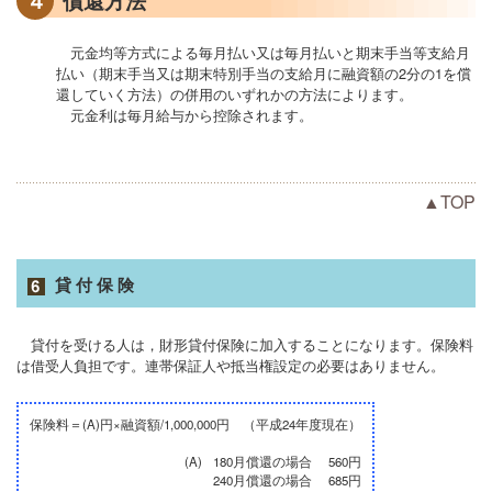
4
償還方法
元金均等方式による毎月払い又は毎月払いと期末手当等支給月
払い（期末手当又は期末特別手当の支給月に融資額の2分の1を償
還していく方法）の併用のいずれかの方法によります。
元金利は毎月給与から控除されます。
▲TOP
貸付保険
貸付を受ける人は，財形貸付保険に加入することになります。保険料
は借受人負担です。連帯保証人や抵当権設定の必要はありません。
保険料＝(A)円×融資額/1,000,000円 （平成24年度現在）
(A)
180月償還の場合
560円
240月償還の場合
685円