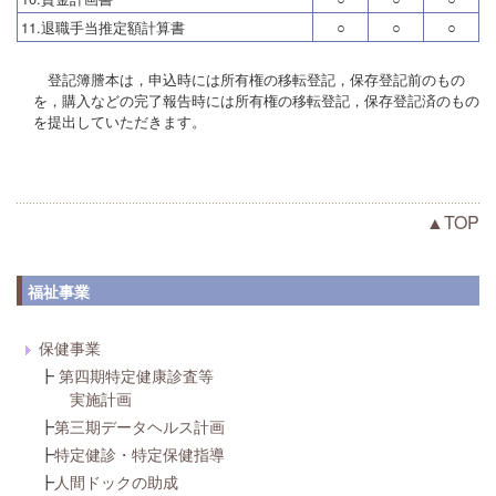
11.退職手当推定額計算書
○
○
○
登記簿謄本は，申込時には所有権の移転登記，保存登記前のもの
を，購入などの完了報告時には所有権の移転登記，保存登記済のもの
を提出していただきます。
▲TOP
福祉事業
保健事業
┣
第四期特定健康診査等
実施計画
┣
第三期データヘルス計画
┣
特定健診・特定保健指導
┣
人間ドックの助成