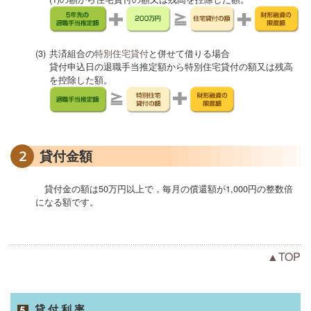
(3)
共済組合の
特別住宅貸付
と併せて借りる場合
貸付申込日の退職手当推定額から特別住宅貸付の額又は残高
を控除した額。
2
貸付金額
貸付金の額は50万円以上で，毎月の償還額が1,000円の整数倍
になる額です。
▲TOP
貸付利率