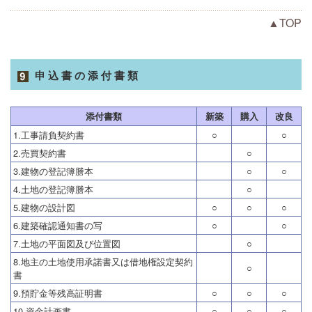
▲TOP
申込書の添付書類
添付書類
新築
購入
改良
1.工事請負契約書
○
○
2.売買契約書
○
3.建物の登記簿謄本
○
○
4.土地の登記簿謄本
○
5.建物の設計図
○
○
○
6.建築確認通知書の写
○
○
7.土地の平面図及び位置図
○
8.地主の土地使用承諾書又は借地権設定契約
○
書
9.預貯金等残高証明書
○
○
○
10.資金計画書
○
○
○