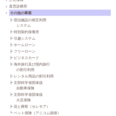
直営診療所
その他の事業
┣
宿泊施設の相互利用
システム
┣
特別契約保養所
┣
引越システム
┣
ホームローン
┣
フリーローン
┣
ビジネスカード
┣
海外旅行及び国内旅行
の割引利用
┣
レンタル用品の割引利用
┣
文部科学省団体扱
自動車保険
┣
文部科学省団体扱
火災保険
┣
花と葬祭（セレモア）
┗
ペット保険（アニコム損保）