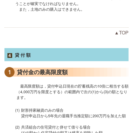
うことが確実でなければなりません。
また，土地のみの購入はできません。
▲TOP
貸付額
1
貸付金の最高限度額
最高限度額は，貸付申込日現在の貯蓄残高の10倍に相当する額
（4,000万円を限度とする）の範囲内で次の(1)から(3)の額となり
ます。
(1)
財形持家融資のみの場合
貸付申込日から5年先の退職手当推定額に200万円を加えた額
(2)
共済組合の住宅貸付と併せて借りる場合
(1)の額から住宅貸付の額又は残高を控除した額。