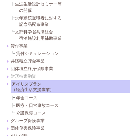
┣
生涯生活設計セミナー等
の開催
┣
永年勤続退職者に対する
記念品配布事業
┗
文部科学省共済組合
宿泊施設利用補助事業
貸付事業
┗
貸付シミュレーション
共済積立貯金事業
団体積立終身保険事業
財形持家融資
アイリスプラン
（経済生活支援事業）
┣
年金コース
┣
医療・日常事故コース
┗
介護保障コース
グループ保険事業
団体傷害保険事業
がん保険