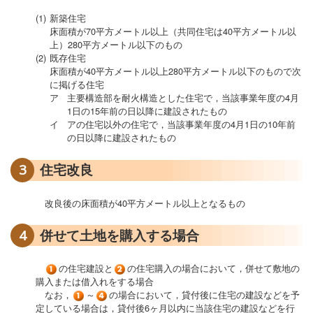
(1)
新築住宅
床面積が70平方メートル以上（共同住宅は40平方メートル以
上）280平方メートル以下のもの
(2)
既存住宅
床面積が40平方メートル以上280平方メートル以下のもので次
に掲げる住宅
ア
主要構造部を耐火構造とした住宅で，当該事業年度の4月
1日の15年前の日以降に建設されたもの
イ
アの住宅以外の住宅で，当該事業年度の4月1日の10年前
の日以降に建設されたもの
3
住宅改良
改良後の床面積が40平方メートル以上となるもの
4
併せて土地を購入する場合
の住宅建設と
の住宅購入の場合において，併せて敷地の
購入または借入れをする場合
なお，
～
の場合において，貸付後に住宅の建設などを予
定している場合は，貸付後6ヶ月以内に当該住宅の建設などを行